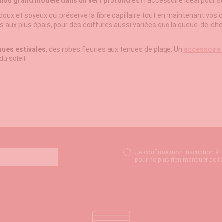
hou grand modèle dans un vert profond
est l'accessoire idéal pour s
doux et soyeux qui préserve la fibre capillaire tout en maintenant vo
ins aux plus épais, pour des coiffures aussi variées que la queue-de-c
nues estivales
, des robes fleuries aux tenues de plage. Un
accessoire
u soleil.
Je confirme mon inscription à 
pour ne plus rien manquer de l’