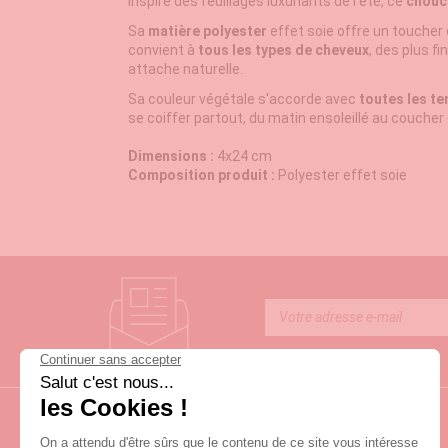
Inspiré des feuillages luxuriants de l'été, ce
chouc
Sa
matière polyester
effet soie offre un toucher 
convient à
tous les types de cheveux
, des plus f
attache naturelle.
Sa couleur végétale s'accorde avec
toutes les te
se coiffer partout, du matin ensoleillé au coucher d
Dimensions :
4x24 cm
Composition produit :
Polyester effet soie