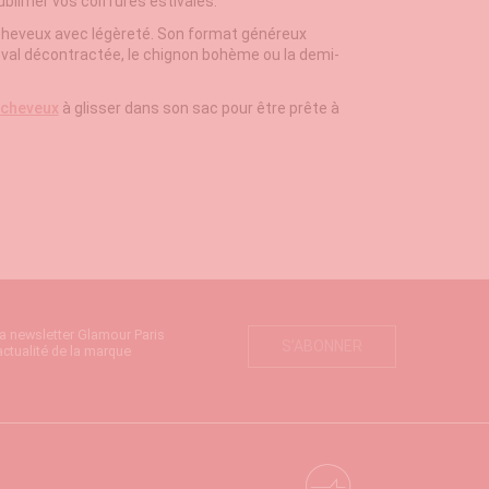
ublimer vos coiffures estivales.
s cheveux avec légèreté. Son format généreux
heval décontractée, le chignon bohème ou la demi-
 cheveux
à glisser dans son sac pour être prête à
la newsletter Glamour Paris
S’ABONNER
actualité de la marque