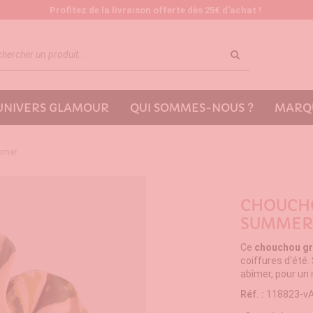
Profitez de la livraison offerte dès 25€ d’achat !
'UNIVERS GLAMOUR
QUI SOMMES-NOUS ?
MARQU
ummer
CHOUCH
SUMMER
Ce
chouchou gr
coiffures d'été
abîmer, pour un 
Réf. :
118823-v