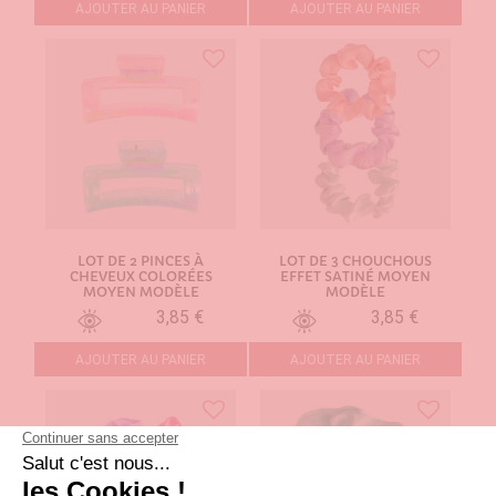
AJOUTER AU PANIER
AJOUTER AU PANIER
LOT DE 2 PINCES À
LOT DE 3 CHOUCHOUS
CHEVEUX COLORÉES
EFFET SATINÉ MOYEN
MOYEN MODÈLE
MODÈLE
3,85 €
3,85 €
AJOUTER AU PANIER
AJOUTER AU PANIER