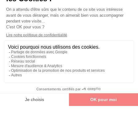
CHOUCHOU GRAND
CHOUCHOU GRAND
MODÈLE EFFET SATINÉ
MODÈLE BLEU EFFET
VIOLET ET PINCE FLEUR DE
SATINÉ ET ÉLASTIQUE
TIARÉ
TÉLÉPHONE
3,85 €
3,85 €
AJOUTER AU PANIER
AJOUTER AU PANIER
CHOUCHOUS CHEVEUX FINS
CHOUCHOU CHEVEUX
EN TISSU RECYCLÉ
LARGE RECYCLÉ - EFFET