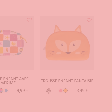
E ENFANT AVEC
TROUSSE ENFANT FANTAISIE
IMPRIMÉ
8,99 €
8,99 €
Multicolore
Orange
Bleu
Rose
TER AU PANIER
AJOUTER AU PANIER