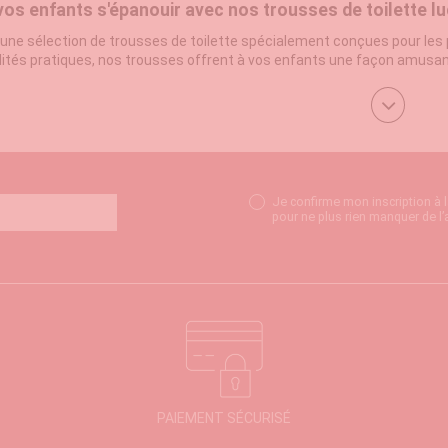
vos enfants s'épanouir avec nos trousses de toilette l
une sélection de trousses de toilette spécialement conçues pour les p
ités pratiques, nos trousses offrent à vos enfants une façon amusant
ge.
z la trousse parfaite pour votre enfant
 trousse idéale pour votre enfant peut transformer les routines quoti
e toilette adaptés à leur âge
, avec suffisamment d'espace pour range
rés et des personnages adorables font de l'heure de la toilette un mo
tiels de toilette adaptés à leur âge
Je confirme mon inscription à 
pour ne plus rien manquer de l’
es de toilette pour enfants
doivent contenir tout ce dont ils ont beso
aptés à leur âge, comme une brosse à dents et du dentifrice conçus po
Personnalisez la trousse de toilette
en ajoutant des éléments spéci
x bouclés ou sensibles.
 facile pour une trousse toujours impeccable
 de toilette bien entretenue est essentielle pour garantir la propreté 
 humide
pour éliminer toute saleté ou résidu. Veillez à ce que les boute
les déversements.
PAIEMENT SÉCURISÉ