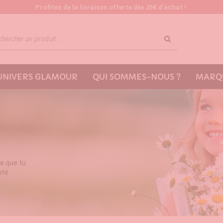
Profitez de la livraison offerte dès 25€ d’achat !
'UNIVERS GLAMOUR
QUI SOMMES-NOUS ?
MARQU
e que tu
uté.