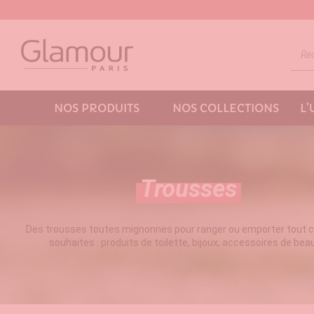
NOS PRODUITS
NOS COLLECTIONS
L
Trousses
Des trousses toutes mignonnes pour ranger ou emporter tout c
souhaites : produits de toilette, bijoux, accessoires de bea