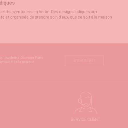
udiques
etits aventuriers en herbe. Des designs ludiques aux
e et organisée de prendre soin d'eux, que ce soit à la maison
diennes en moments de plaisir. Optez pour des modèles de
r tous leurs essentiels sans compromettre le style. Des
ment joyeux pour vos petits.
la newsletter Glamour Paris
S’ABONNER
actualité de la marque
in pour rester propres et frais. Assurez-vous d'inclure des
ur leurs petites bouches, ainsi que des produits de soins de la
fiques aux besoins de votre enfant, comme des produits pour
et l'hygiène de votre enfant.
Nettoyez-la régulièrement avec
illes et les contenants soient bien fermés pour éviter les
SERVICE CLIENT