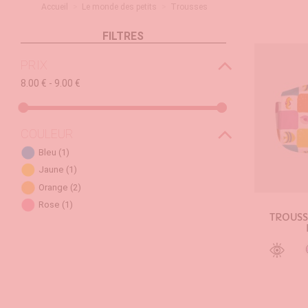
Accueil
Le monde des petits
Trousses
FILTRES
PRIX
8.00 € - 9.00 €
COULEUR
Bleu
(1)
Jaune
(1)
Orange
(2)
Rose
(1)
TROUSS
AJOU