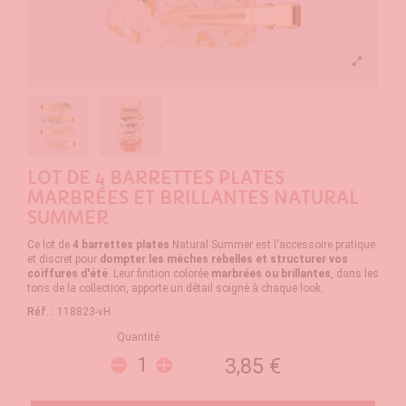
LOT DE 4 BARRETTES PLATES
MARBRÉES ET BRILLANTES NATURAL
SUMMER
Ce lot de
4 barrettes plates
Natural Summer est l'accessoire pratique
et discret pour
dompter les mèches rebelles et structurer vos
coiffures d'été
. Leur finition colorée
marbrées ou brillantes
, dans les
tons de la collection, apporte un détail soigné à chaque look.
Réf. :
118823-vH
Quantité
3,85 €