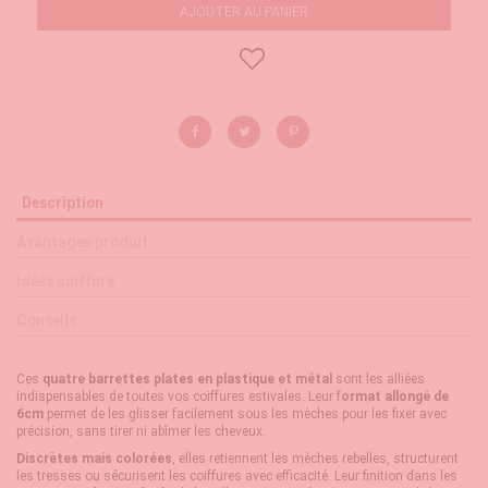
AJOUTER AU PANIER
Description
Avantages produit
Idées coiffure
Conseils
Ces
quatre barrettes plates en plastique et métal
sont les alliées
indispensables de toutes vos coiffures estivales. Leur f
ormat allongé de
6cm
permet de les glisser facilement sous les mèches pour les fixer avec
précision, sans tirer ni abîmer les cheveux.
Discrètes mais colorées
, elles retiennent les mèches rebelles, structurent
les tresses ou sécurisent les coiffures avec efficacité. Leur finition dans les