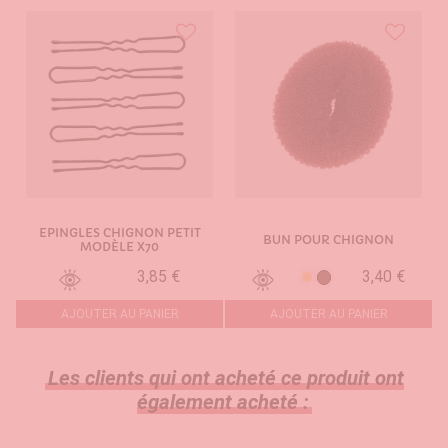
EPINGLES CHIGNON PETIT
BUN POUR CHIGNON
MODÈLE X70
3,85 €
3,40 €
Brun
Blond
AJOUTER AU PANIER
AJOUTER AU PANIER
Les clients qui ont acheté ce produit ont
également acheté :