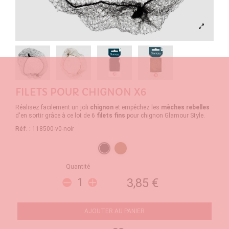
FILETS POUR CHIGNON X6
Réalisez facilement un joli
chignon
et empêchez les
mèches rebelles
d'en sortir grâce à ce lot de 6
filets fins
pour chignon Glamour Style.
Réf. :
118500-v0-noir
Noir
Marron
Quantité
3,85 €
AJOUTER AU PANIER