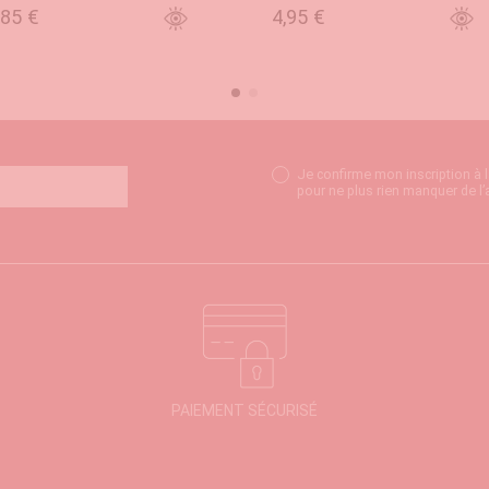
,85 €
4,95 €
NIER
AJOUTER AU PANIER
AJO
Je confirme mon inscription à 
pour ne plus rien manquer de l’
PAIEMENT SÉCURISÉ