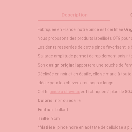
Description
Fabriquée en France, notre pince est certifiée
Ori
Nous proposons des produits labellisés OFG pour œu
Les dents resserées de cette pince favorisent le
Sa large amplitude permet de rapidement saisir 
Son
design original
apportera une touche de fanta
Déclinée en noir et en écaille, elle se marie à tou
Idéale pour les cheveux mi-longs à longs.
Cette
pince à cheveux
est fabriquée à plus de
80
Coloris
: noir ou écaille
Finition
: brillant
Taille
: 9cm
*Matière
: pince noire en acétate de cellulose à p