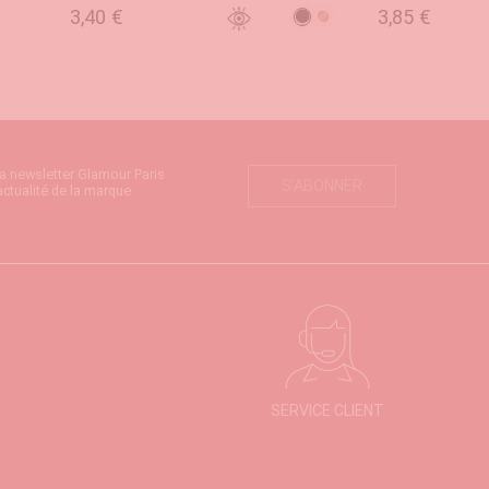
3,40 €
3,85 €
Noir
Bronze
UTER AU PANIER
AJOUTER AU PANIER
la newsletter Glamour Paris
S’ABONNER
actualité de la marque
SERVICE CLIENT