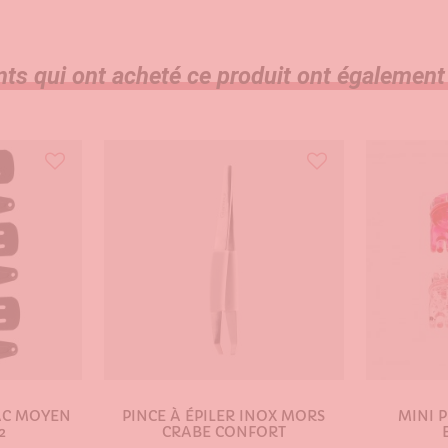
nts qui ont acheté ce produit ont également
LAC MOYEN
PINCE À ÉPILER INOX MORS
MINI 
2
CRABE CONFORT