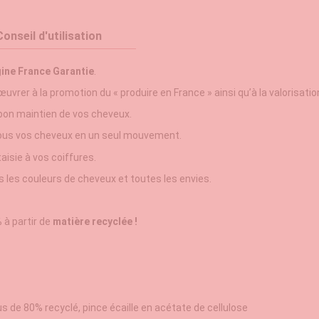
Conseil d'utilisation
gine France Garantie
.
vrer à la promotion du « produire en France » ainsi qu’à la valorisati
 bon maintien de vos cheveux.
tous vos cheveux en un seul mouvement.
isie à vos coiffures.
tes les couleurs de cheveux et toutes les envies.
%
à partir de
matière recyclée !
lus de 80% recyclé, pince écaille en acétate de cellulose