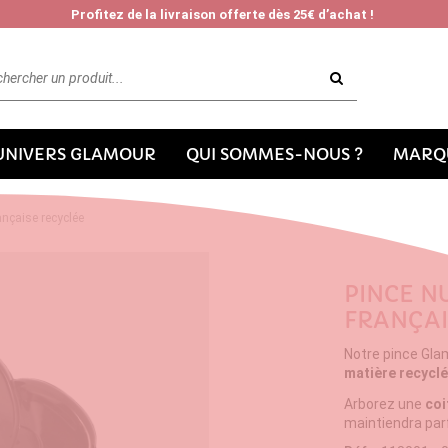
Profitez de la livraison offerte dès 25€ d’achat !
'UNIVERS GLAMOUR
QUI SOMMES-NOUS ?
MARQU
ançaise recyclée
PINCE N
FRANÇAI
Notre pince Gla
matière recyclé
Arborez une
coi
maintiendra pa