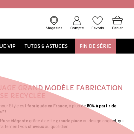
Magasins
Compte
Favoris
Panier
E VIP
TUTOS & ASTUCES
FIN DE SÉRIE
UAGE GRAND MODÈLE FABRICATION
SE RECYCLÉE
mour Style est
fabriquée en France
, à plus de
80% à partir de
e* !
ffure élégante
grâce à cette
grande pince
au design original, qui
rfaitement vos
cheveux
au quotidien.