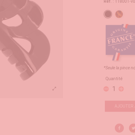
Réf. :
118001-v0
Noir
Ecaille
*Seule la pince n
Quantité
AJOUTER 