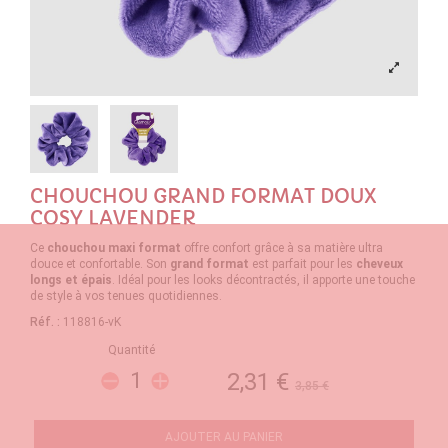
CHOUCHOU GRAND FORMAT DOUX
COSY LAVENDER
Ce
chouchou maxi format
offre confort grâce à sa matière ultra
douce et confortable. Son
grand format
est parfait pour les
cheveux
longs et épais
. Idéal pour les looks décontractés, il apporte une touche
de style à vos tenues quotidiennes.
Réf. :
118816-vK
Quantité
2,31 €
3,85 €
AJOUTER AU PANIER