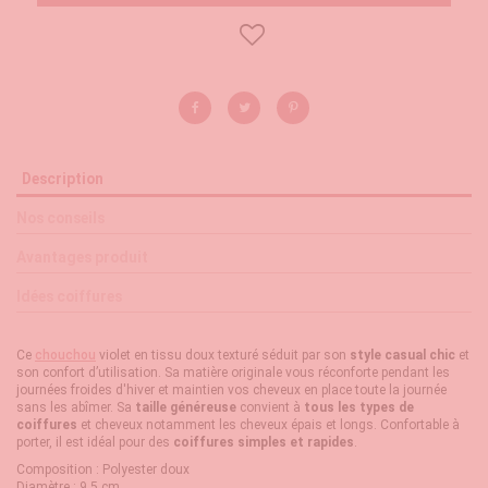
Description
Nos conseils
Avantages produit
Idées coiffures
Ce
chouchou
violet en tissu doux texturé séduit par son
style casual chic
et
son confort d’utilisation. Sa matière originale vous réconforte pendant les
journées froides d'hiver et maintien vos cheveux en place toute la journée
sans les abîmer. Sa
taille généreuse
convient à
tous les types de
coiffures
et cheveux notamment les cheveux épais et longs. Confortable à
porter, il est idéal pour des
coiffures simples et rapides
.
Composition : Polyester doux
Diamètre : 9,5 cm