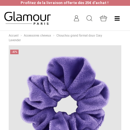
Profitez de la livraison offerte dès 25€ d’achat !
Accueil
Accessoires cheveux
Chouchou grand format doux Cosy
Lavender
-40%