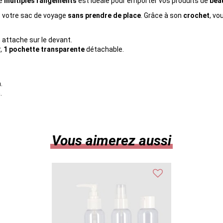
de
multiples rangements
est idéale pour emporter vos produits de
bea
ns votre sac de voyage
sans prendre de place
. Grâce à son
crochet
, vo
attache sur le devant.
,
1 pochette transparente
détachable.
.
.
Vous aimerez aussi