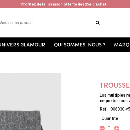
Profitez de la livraison offerte dès 25€ d’achat !
'UNIVERS GLAMOUR
QUI SOMMES-NOUS ?
MARQU
TROUSSE
Les
multiples 
emporter
tous 
Réf. :
006330-v
Quantité