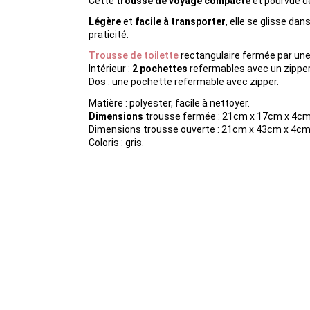
Cette
trousse de voyage compacte
et pourvue 
Légère
et
facile à transporter
, elle se glisse da
praticité.
Trousse de toilette
rectangulaire fermée par une 
Intérieur :
2 pochettes
refermables avec un zipper
Dos : une pochette refermable avec zipper.
Matière : polyester, facile à nettoyer.
Dimensions
trousse fermée : 21cm x 17cm x 4cm
Dimensions trousse ouverte : 21cm x 43cm x 4cm
Coloris : gris.