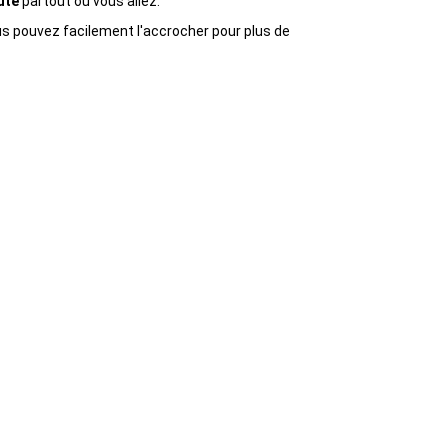
uté
partout où vous allez.
us pouvez facilement l'accrocher pour plus de