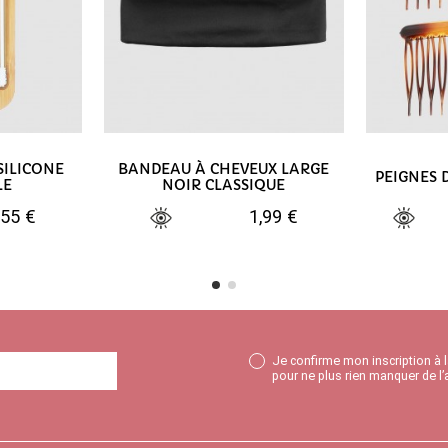
SILICONE
BANDEAU À CHEVEUX LARGE
PEIGNES 
LE
NOIR CLASSIQUE
,55 €
1,99 €
NIER
AJOUTER AU PANIER
AJO
Je confirme mon inscription à 
pour ne plus rien manquer de l’