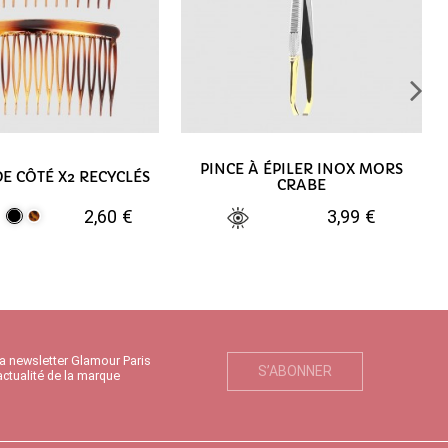
PINCE À ÉPILER INOX MORS
DE CÔTÉ X2 RECYCLÉS
CRABE
2,60 €
3,99 €
Noir
Ecaille
UTER AU PANIER
AJOUTER AU PANIER
la newsletter Glamour Paris
S’ABONNER
actualité de la marque