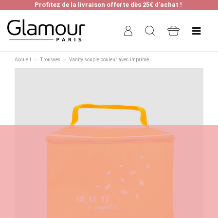
Profitez de la livraison offerte dès 25€ d’achat !
Accueil
Trousses
Vanity souple couleur avec imprimé