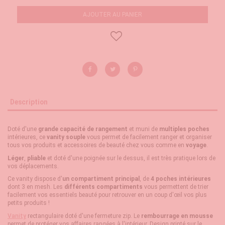
AJOUTER AU PANIER
Description
Doté d'une
grande capacité de rangement
et muni de
multiples poches
intérieures, ce
vanity souple
vous permet de facilement ranger et organiser
tous vos produits et accessoires de beauté chez vous comme en
voyage
.
Léger
,
pliable
et doté d'une poignée sur le dessus, il est très pratique lors de
vos déplacements.
Ce vanity dispose d'
un compartiment principal
, de
4 poches intérieures
dont 3 en mesh. Les
différents compartiments
vous permettent de trier
facilement vos essentiels beauté pour retrouver en un coup d'œil vos plus
petits produits !
Vanity
rectangulaire doté d'une fermeture zip. Le
rembourrage en mousse
permet de protéger vos affaires rangées à l'intérieur. Design printé sur le