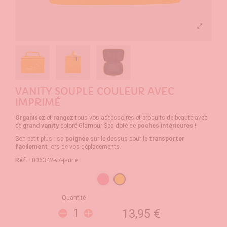
VANITY SOUPLE COULEUR AVEC
IMPRIMÉ
Organisez
et
rangez
tous vos accessoires et produits de beauté avec
ce
grand vanity
coloré Glamour Spa doté de
poches
intérieures
!
Son petit plus : sa
poignée
sur le dessus pour le
transporter
facilement
lors de vos déplacements.
Réf. :
006342-v7-jaune
Rose
Jaune
Quantité
13,95 €