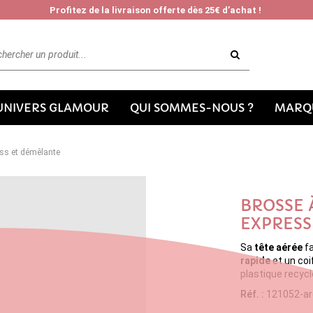
Profitez de la livraison offerte dès 25€ d’achat !
'UNIVERS GLAMOUR
QUI SOMMES-NOUS ?
MARQU
ess et démêlante
BROSSE 
EXPRESS
Sa
tête aérée
fa
rapide
et un coi
plastique recycl
Réf. :
121052-ar