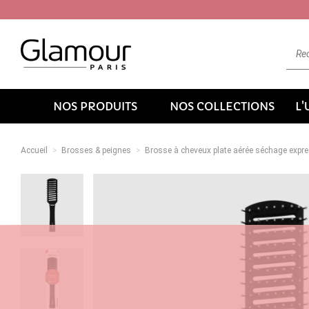
NOS PRODUITS
NOS COLLECTIONS
L
Accueil
Brosses & peignes
Brosse à cheveux plate aérée séchage expr