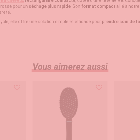
e à cheveux
rectangulaire compacte
, dotée d'une tête aérée. Conçue p
 brosse pour un
séchage plus rapide
. Son
format compact
allié à notr
èreté.
clé, elle offre une solution simple et efficace pour
prendre soin de ta
Vous aimerez aussi