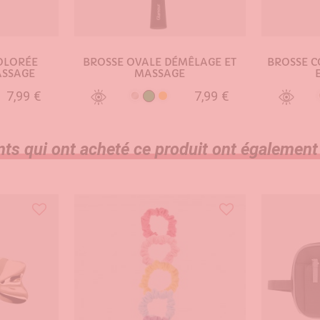
OLORÉE
BROSSE OVALE DÉMÊLAGE ET
BROSSE 
ASSAGE
MASSAGE
7,99 €
7,99 €
ge
Vert
Argent
Orange
NIER
AJOUTER AU PANIER
AJO
nts qui ont acheté ce produit ont également