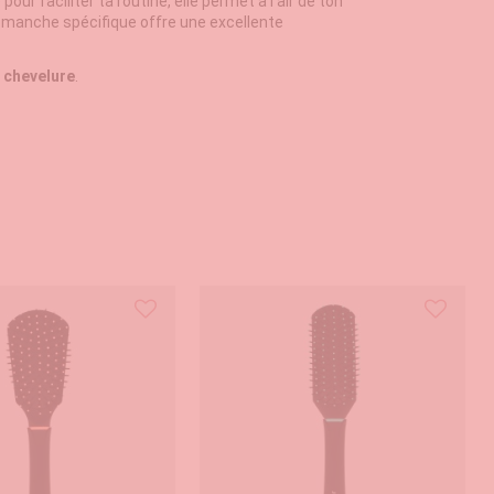
our faciliter ta routine, elle permet à l'air de ton
e manche spécifique offre une excellente
 chevelure
.