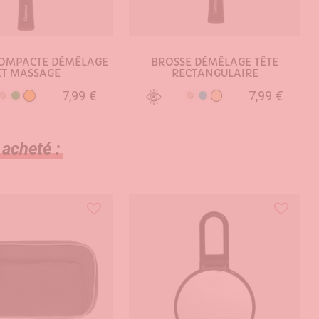
COMPACTE DÉMÊLAGE
BROSSE DÉMÊLAGE TÊTE
ET MASSAGE
RECTANGULAIRE
7,99 €
7,99 €
Orange
Pêche
Argent
Vert
Argent
Turquoise
UTER AU PANIER
AJOUTER AU PANIER
 acheté :