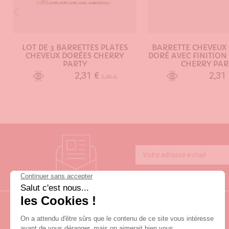
LOT DE 3 BARRETTES PLATES
BARRETTE CHEVEUX
CHEVEUX DORÉES CHERRY
DORÉ AVEC FINITION
PARTY
CHERRY PAR
2,31 €
2,31
3,85 €
AJOUTER AU PANIER
AJOUTER AU PA