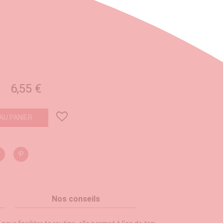
se
che
6,55 €
AU PANIER
Nos conseils