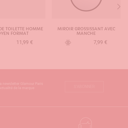
DE TOILETTE HOMME
MIROIR GROSSISSANT AVEC
YEN FORMAT
MANCHE
11,99 €
7,99 €
UTER AU PANIER
AJOUTER AU PANIER
la newsletter Glamour Paris
S’ABONNER
actualité de la marque