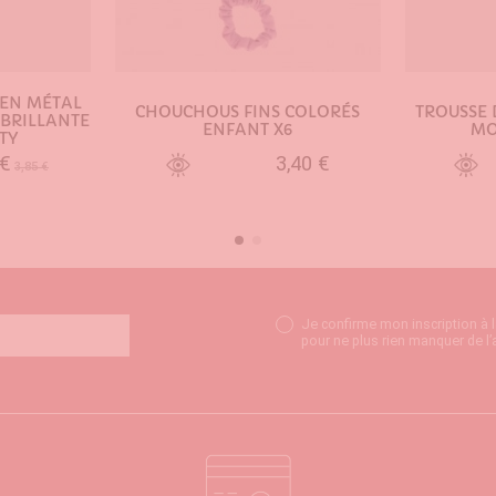
 EN MÉTAL
CHOUCHOUS FINS COLORÉS
TROUSSE 
 BRILLANTE
ENFANT X6
MO
TY
 €
3,40 €
3,85 €
NIER
AJOUTER AU PANIER
AJO
Je confirme mon inscription à 
pour ne plus rien manquer de l’