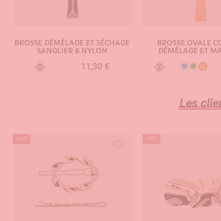
BROSSE DÉMÊLAGE ET SÉCHAGE
BROSSE OVALE C
SANGLIER & NYLON
DÉMÊLAGE ET M
11,30 €
Oran
Bleu
Vert
AJOUTER AU PANIER
AJOUTER AU PA
Les clie
-40%
-40%