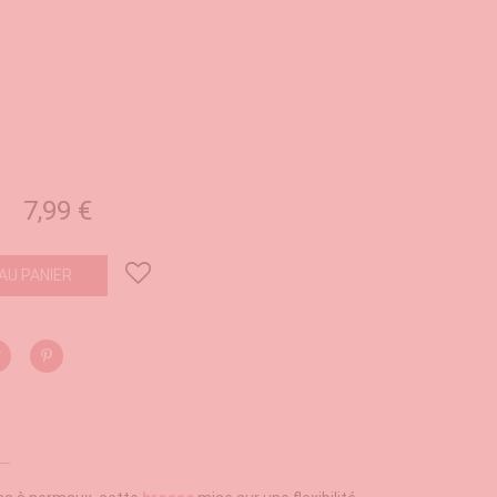
oré
7,99 €
AU PANIER