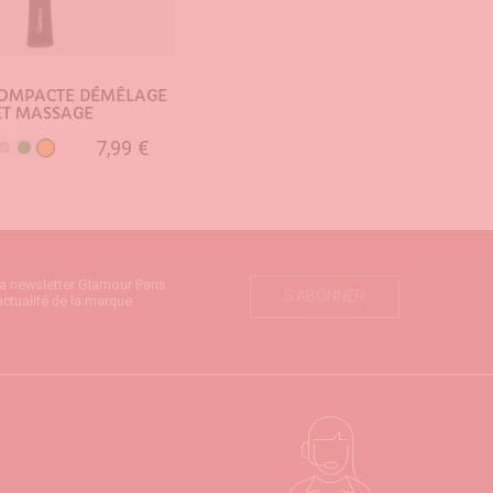
COMPACTE DÉMÊLAGE
ET MASSAGE
7,99 €
Orange
Argent
Vert
UTER AU PANIER
la newsletter Glamour Paris
S’ABONNER
actualité de la marque