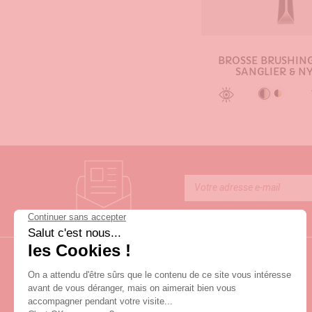
BROSSE BRUSHING
SANGLIER & N
Noir / Arg
Noir / D
AJOUTER AU PA