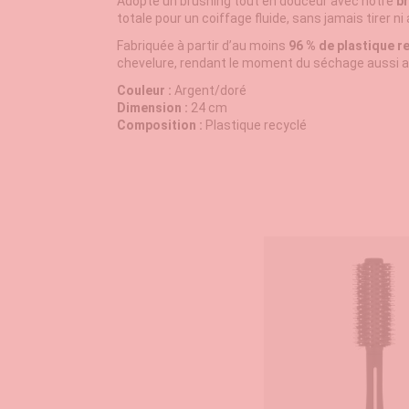
Adopte un brushing tout en douceur avec notre
br
totale pour un coiffage fluide, sans jamais tirer ni 
Fabriquée à partir d’au moins
96 % de plastique r
chevelure, rendant le moment du séchage aussi agré
Couleur :
Argent/doré
Dimension :
24 cm
Composition :
Plastique recyclé