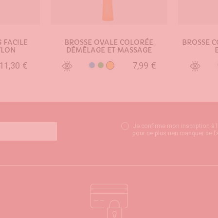
 FACILE
BROSSE OVALE COLORÉE
BROSSE 
YLON
DÉMÊLAGE ET MASSAGE
11,30 €
7,99 €
enté
Orange
oré
Bleu
Vert
NIER
AJOUTER AU PANIER
AJO
Je confirme mon inscription à 
pour ne plus rien manquer de l’