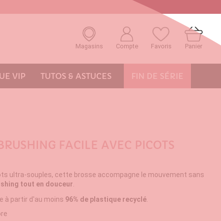
Magasins
Compte
Favoris
Panier
E VIP
TUTOS & ASTUCES
FIN DE SÉRIE
BRUSHING FACILE AVEC PICOTS
ots ultra-souples, cette brosse accompagne le mouvement sans
ushing tout en douceur
.
e à partir d'au moins
96% de plastique recyclé
.
ore