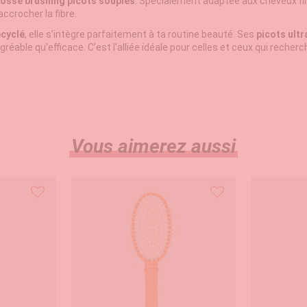
osse brushing picots souples
. Spécialement adaptée aux cheveux fi
accrocher la fibre.
ecyclé
, elle s’intègre parfaitement à ta routine beauté. Ses
picots ult
able qu'efficace. C’est l’alliée idéale pour celles et ceux qui recher
Vous aimerez aussi