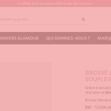
Profitez de la livraison offerte dès 25€ d’achat !
'UNIVERS GLAMOUR
QUI SOMMES-NOUS ?
MARQU
BROSSE 
SOUPLES
Grâce à ses pic
tirer, pour un
br
Brosse fabriqué
Réf. :
121006-d