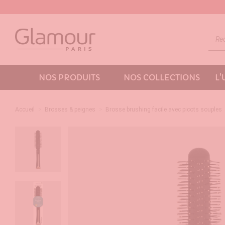
NOS PRODUITS
NOS COLLECTIONS
L
Accueil
Brosses & peignes
Brosse brushing facile avec picots souples