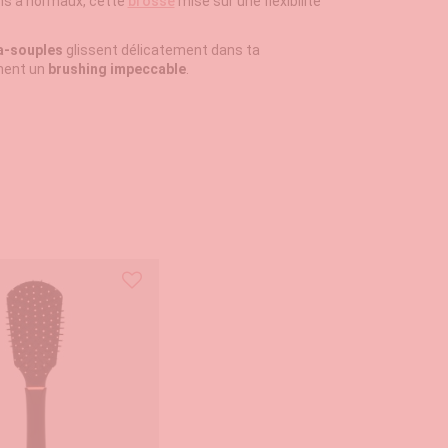
ns à normaux, cette
brosse
mise sur une flexibilité
ra-souples
glissent délicatement dans ta
chent un
brushing impeccable
.