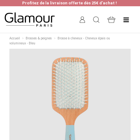
Profitez de la livraison offerte dès 25€ d’achat !
Accueil
Brosses & peignes
Brosse à cheveux - Cheveux épais ou
volumineux - Bleu