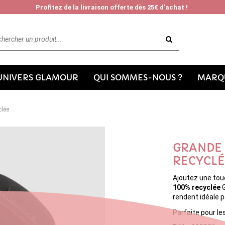
Profitez de la livraison offerte dès 25€ d’achat !
'UNIVERS GLAMOUR
QUI SOMMES-NOUS ?
MARQU
clée
GRANDE 
RECYCL
Ajoutez une tou
100% recyclée
G
rendent idéale p
Parfaite pour le