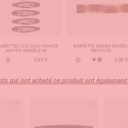
RRETTES CLIC CLAC OVALES
BARRETTE GRAND MODÈL
MOYEN MODÈLE X8
RECYCLÉE
3,85 €
3,40 
Ecaille
Noir
AJOUTER AU PANIER
AJOUTER AU PANIER
nts qui ont acheté ce produit ont également