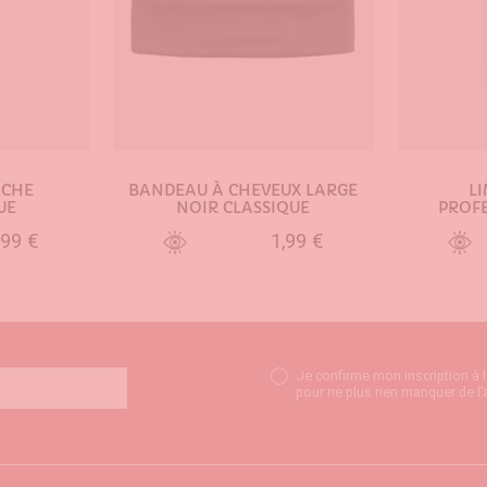
NCHE
BANDEAU À CHEVEUX LARGE
L
UE
NOIR CLASSIQUE
PROFE
,99 €
1,99 €
NIER
AJOUTER AU PANIER
AJO
Je confirme mon inscription à 
pour ne plus rien manquer de l’