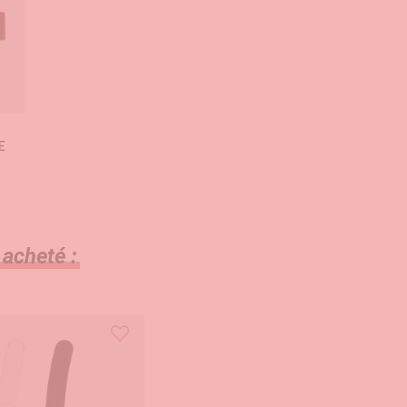
E
€
 acheté :