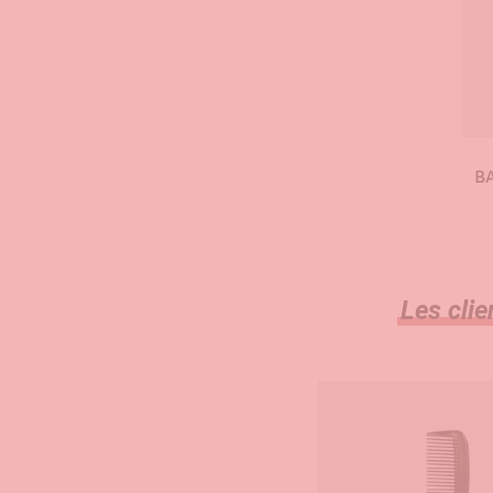
BA
Les clie