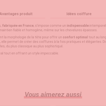
Avantages produit
Idées coiffure
,
fabriquée en France
, s’impose comme un
indispensable
intemporel 
maintien fiable et homogène, même sur les chevelures épaisses.
t la morphologie de la tête pour offrir un
confort optimal
tout au long
elle permet de créer des coiffures à la fois pratiques et élégantes. Dis
les, du plus classique au plus sophistiqué.
ocal tout en offrant un style impeccable.
Vous aimerez aussi