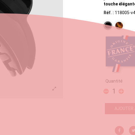
touche élégant
Réf. :
118005-v4
Noir
Ecaille
Quantité
AJOUTER 