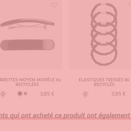
RRETTES MOYEN MODÈLE X2
ELASTIQUES TRESSÉS X6
RECYCLÉES
RECYCLÉS
3,85 €
3,85 €
Noir
Ecaille
AJOUTER AU PANIER
AJOUTER AU PANIER
nts qui ont acheté ce produit ont également