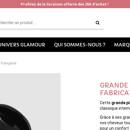
Profitez de la livraison offerte dès 25€ d’achat !
'UNIVERS GLAMOUR
QUI SOMMES-NOUS ?
MARQU
n Française
GRANDE 
FABRICA
Cette
grande pi
classique intem
Grâce à ses gra
vos cheveux tou
pour un confort 