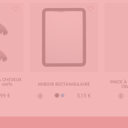
À CHEVEUX
PINCE À
- 100%
MIROIR RECTANGULAIRE
CR
S
,99 €
5,15 €
Noir
Bleu
NIER
AJOUTER AU PANIER
AJO