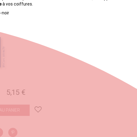
e
à vos coiffures.
-noir
5,15 €
AU PANIER