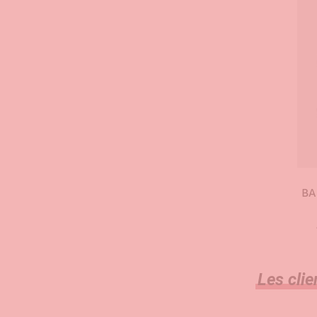
BA
Les clie