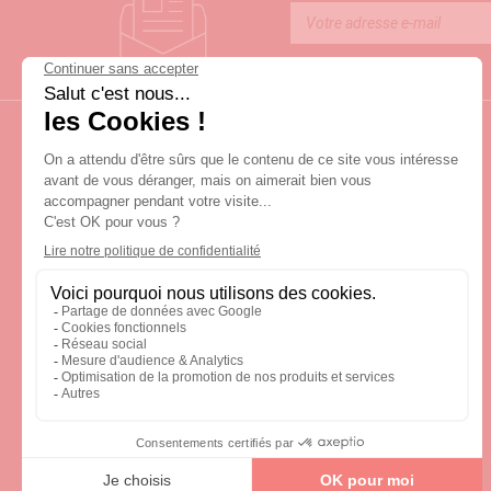
LIVRAISON SOUS 3 JOURS OUVRÉS
Univers glamour
Les nouveautés
Nos collections
L'univers Glamour
Qui sommes-nous ?
Tutos & astuces