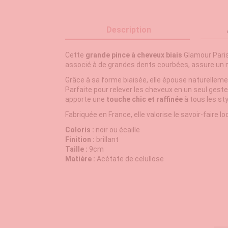
Description
Cette
grande pince à cheveux biais
Glamour Paris
associé à de grandes dents courbées, assure un 
Grâce à sa forme biaisée, elle épouse naturellemen
Parfaite pour relever les cheveux en un seul geste, 
apporte une
touche chic et raffinée
à tous les sty
Fabriquée en France, elle valorise le savoir-faire l
Coloris :
noir ou écaille
Finition :
brillant
Taille :
9cm
Matière :
Acétate de celullose