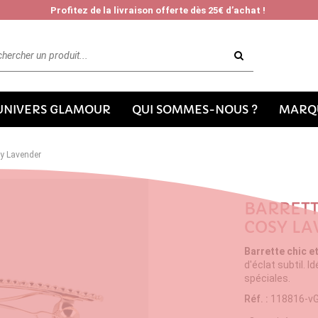
Profitez de la livraison offerte dès 25€ d’achat !
'UNIVERS GLAMOUR
QUI SOMMES-NOUS ?
MARQU
sy Lavender
BARRETT
COSY LA
Barrette chic e
d'éclat subtil. I
spéciales.
Réf. :
118816-v