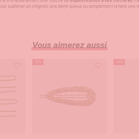
orte immédiatement une touche de
sophistication à vos coiffures
. F
 pour sublimer un chignon, une demi‑queue ou simplement retenir une 
Vous aimerez aussi
-40%
-40%