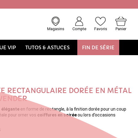
Magasins
Compte
Favoris
Panier
E VIP
TUTOS & ASTUCES
FIN DE SÉRIE
E RECTANGULAIRE DORÉE EN MÉTAL
VENDER
t élégante
en forme de rectangle, à la finition dorée pour un coup
déale pour orner vos
coiffures en soirée
ou lors d’occasions
G