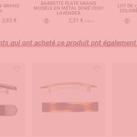
BARRETTE PLATE GRAND
N GRAND
LOT DE 1
MODÈLE EN MÉTAL DORÉ COSY
0
COLORÉ
LAVENDER
3,85 €
2,31 €
3,85 €
e
NIER
AJOUTER AU PANIER
AJO
nts qui ont acheté ce produit ont également