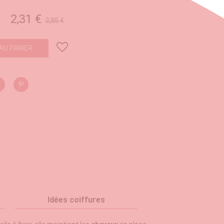
2,31 €
3,85 €
AU PANIER
Idées coiffures