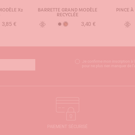
MODÈLE X2
BARRETTE GRAND MODÈLE
PINCE À
S
RECYCLÉE
3,85 €
3,40 €
Ecaille
Noir
NIER
AJOUTER AU PANIER
AJO
Je confirme mon inscription à 
pour ne plus rien manquer de l’
PAIEMENT SÉCURISÉ