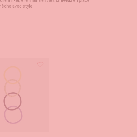
acile à fixer, elle maintient les
cheveux
en place
mèche avec style.