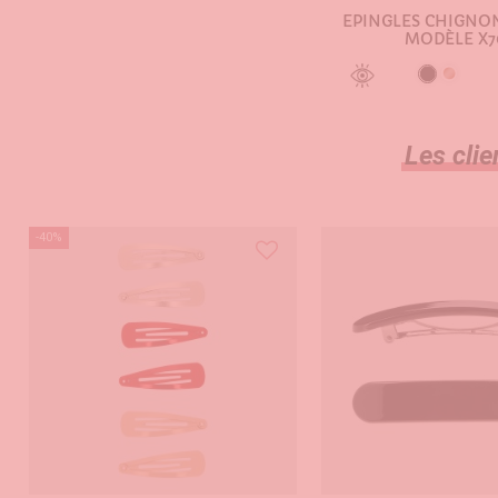
EPINGLES CHIGNO
MODÈLE X7
Noir
Bronz
AJOUTER AU PA
Les clie
-40%