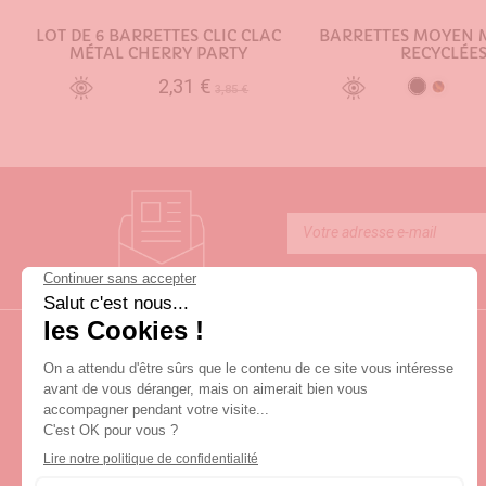
LOT DE 6 BARRETTES CLIC CLAC
BARRETTES MOYEN 
MÉTAL CHERRY PARTY
RECYCLÉE
2,31 €
Noir
3,85 €
Ecaille
AJOUTER AU PANIER
AJOUTER AU PA
LIVRAISON SOUS 3 JOURS OUVRÉS