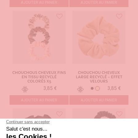
AJOUTER AU PANIER
AJOUTER AU PANIER
CHOUCHOUS CHEVEUX FINS
CHOUCHOU CHEVEUX
EN TISSU RECYCLÉ
LARGE RECYCLÉ - EFFET
COLORÉS X5
VELOURS
3,85 €
3,85 €
Beige
Noir
AJOUTER AU PANIER
AJOUTER AU PANIER