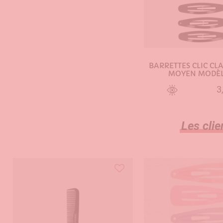
BARRETTES CLIC CL
MOYEN MODÈL
3
AJOUTER AU PA
Les clie