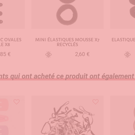
AC OVALES
MINI ÉLASTIQUES MOUSSE X7
ELASTIQUE
E X8
RECYCLÉS
,85 €
2,60 €
NIER
AJOUTER AU PANIER
AJO
nts qui ont acheté ce produit ont également