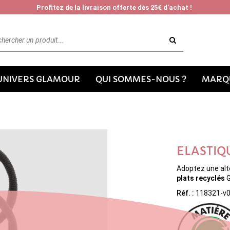
Profitez de la livraison offerte dès 25€ d’achat !
'UNIVERS GLAMOUR
QUI SOMMES-NOUS ?
MARQU
ELASTIQ
Adoptez une alt
plats recyclés
G
Réf. :
118321-v