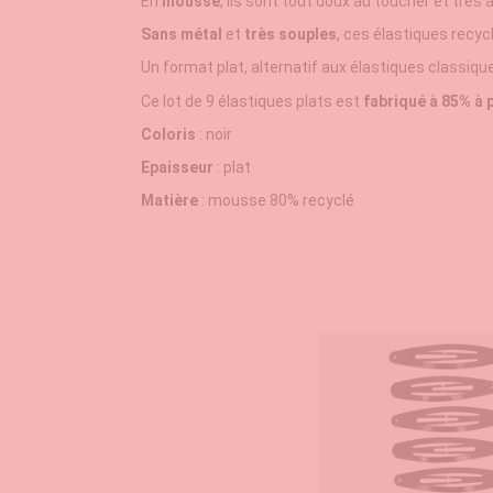
En
mousse
, ils sont tout doux au toucher et très 
Sans métal
et
très souples
, ces élastiques recy
Un format plat, alternatif aux élastiques classiqu
Ce lot de 9 élastiques plats est
fabriqué à 85% à p
Coloris
: noir
Epaisseur
: plat
Matière
: mousse 80% recyclé