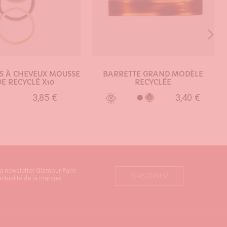
S À CHEVEUX MOUSSE
BARRETTE GRAND MODÈLE
E RECYCLÉ X10
RECYCLÉE
3,85 €
3,40 €
Ecaille
Noir
UTER AU PANIER
AJOUTER AU PANIER
la newsletter Glamour Paris
S’ABONNER
actualité de la marque