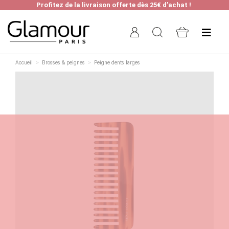
Profitez de la livraison offerte dès 25€ d’achat !
Accueil
Brosses & peignes
Peigne dents larges