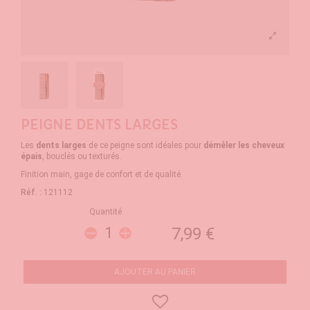
PEIGNE DENTS LARGES
Les
dents larges
de ce peigne sont idéales pour
démêler les cheveux
épais
, bouclés ou texturés.
Finition main, gage de confort et de qualité.
Réf. :
121112
Quantité
7,99 €
AJOUTER AU PANIER