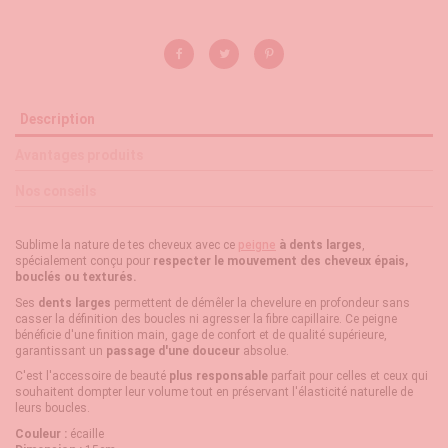
Description
Avantages produits
Nos conseils
Sublime la nature de tes cheveux avec ce
peigne
à dents larges
,
spécialement conçu pour
respecter le mouvement des cheveux épais,
bouclés ou texturés.
Ses
dents larges
permettent de démêler la chevelure en profondeur sans
casser la définition des boucles ni agresser la fibre capillaire. Ce peigne
bénéficie d'une finition main, gage de confort et de qualité supérieure,
garantissant un
passage d'une douceur
absolue.
C'est l'accessoire de beauté
plus responsable
parfait pour celles et ceux qui
souhaitent dompter leur volume tout en préservant l'élasticité naturelle de
leurs boucles.
Couleur :
écaille