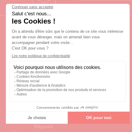
LIVRAISON SOUS 3 JOURS OUVRÉS
Univers glamour
Les nouveautés
Nos collections
L'univers Glamour
Qui sommes-nous ?
Tutos & astuces
Magasins