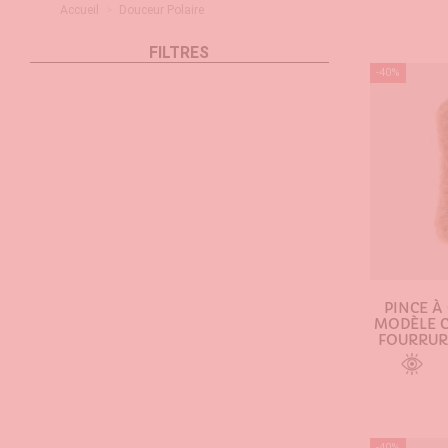
Accueil
Douceur Polaire
FILTRES
-40%
PINCE À
MODÈLE C
FOURRUR
AJOU
-40%